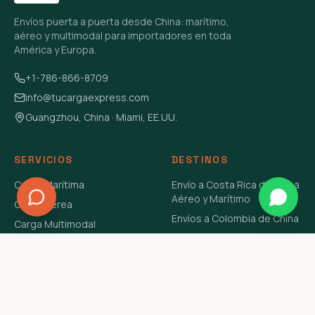
Envíos puerta a puerta desde China: marítimo,
aéreo y multimodal para importadores en toda
América y Europa.
+1-786-866-8709
info@tucargaexpress.com
Guangzhou, China · Miami, EE.UU.
SERVICIOS
DESTINOS
Carga Marítima
Envío a Costa Rica de China
Aéreo y Marítimo
Carga Aérea
Envíos a Colombia de China
Carga Multimodal
Envíos de Carga a
Carga Consolidada LCL
Venezuela de China Aéreo y
Carga Peligrosa
Marítimo
Envío de Contenedores
USA Aéreo y Marítimo
Envío a Guatemala de China