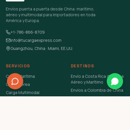
Envíos puerta a puerta desde China: marítimo,
aéreo y multimodal para importadores en toda
América y Europa.
+1-786-866-8709
info@tucargaexpress.com
Guangzhou, China · Miami, EE.UU.
SERVICIOS
DESTINOS
Carga Marítima
Envío a Costa Rica de China
Aéreo y Marítimo
Carga Aérea
Envíos a Colombia de China
Carga Multimodal
Envíos de Carga a
Carga Consolidada LCL
Venezuela de China Aéreo y
Carga Peligrosa
Marítimo
Envío de Contenedores
USA Aéreo y Marítimo
Envío a Guatemala de China