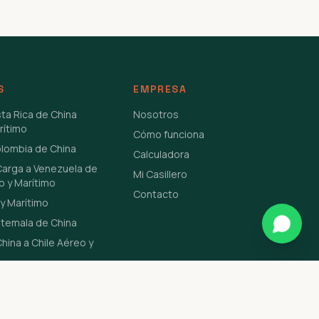
S
EMPRESA
sta Rica de China
Nosotros
rítimo
Cómo funciona
olombia de China
Calculadora
Carga a Venezuela de
Mi Casillero
o y Marítimo
Contacto
y Marítimo
atemala de China
hina a Chile Aéreo y