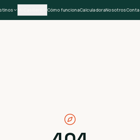
stinos
Mi Casillero
Cómo funciona
Calculadora
Nosotros
Conta
404