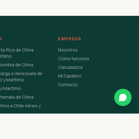
S
EMPRESA
sta Rica de China
Nosotros
rítimo
Cómo funciona
olombia de China
Calculadora
Carga a Venezuela de
Mi Casillero
o y Marítimo
Contacto
y Marítimo
atemala de China
hina a Chile Aéreo y