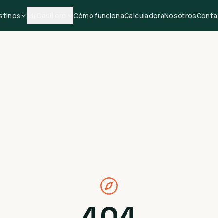
stinos
Mi Casillero
Cómo funciona
Calculadora
Nosotros
Conta
404