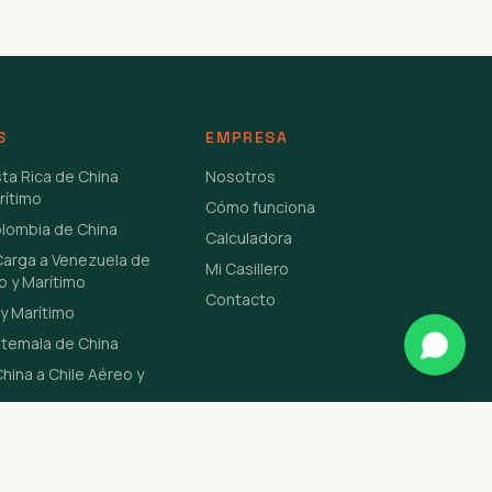
S
EMPRESA
sta Rica de China
Nosotros
rítimo
Cómo funciona
olombia de China
Calculadora
Carga a Venezuela de
Mi Casillero
o y Marítimo
Contacto
y Marítimo
atemala de China
hina a Chile Aéreo y