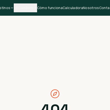
stinos
Mi Casillero
Cómo funciona
Calculadora
Nosotros
Conta
404