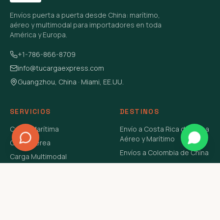
Envíos puerta a puerta desde China: marítimo,
aéreo y multimodal para importadores en toda
América y Europa.
+1-786-866-8709
info@tucargaexpress.com
Guangzhou, China · Miami, EE.UU.
SERVICIOS
DESTINOS
Carga Marítima
Envío a Costa Rica de China
Aéreo y Marítimo
Carga Aérea
Envíos a Colombia de China
Carga Multimodal
Envíos de Carga a
Carga Consolidada LCL
Venezuela de China Aéreo y
Carga Peligrosa
Marítimo
Envío de Contenedores
USA Aéreo y Marítimo
Envío a Guatemala de China