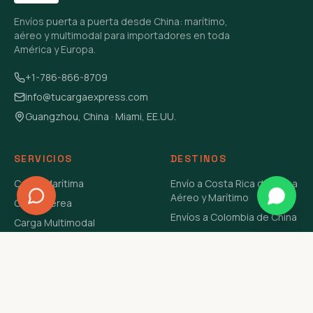
Envíos puerta a puerta desde China: marítimo,
aéreo y multimodal para importadores en toda
América y Europa.
+1-786-866-8709
info@tucargaexpress.com
Guangzhou, China · Miami, EE.UU.
SERVICIOS
DESTINOS
Carga Marítima
Envío a Costa Rica de China
Aéreo y Marítimo
Carga Aérea
Envíos a Colombia de China
Carga Multimodal
Envíos de Carga a
Carga Consolidada LCL
Venezuela de China Aéreo y
Carga Peligrosa
Marítimo
Envío de Contenedores
USA Aéreo y Marítimo
Envío a Guatemala de China