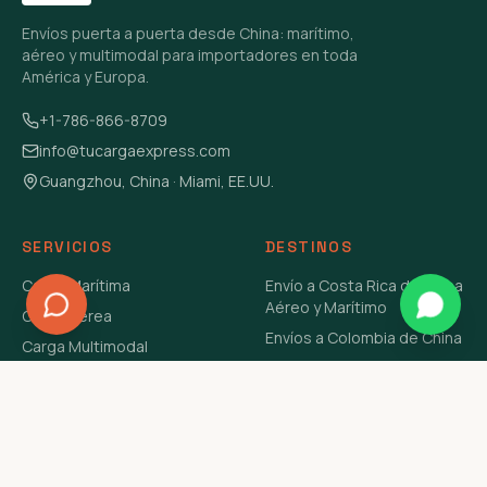
Envíos puerta a puerta desde China: marítimo,
aéreo y multimodal para importadores en toda
América y Europa.
+1-786-866-8709
info@tucargaexpress.com
Guangzhou, China · Miami, EE.UU.
SERVICIOS
DESTINOS
Carga Marítima
Envío a Costa Rica de China
Aéreo y Marítimo
Carga Aérea
Envíos a Colombia de China
Carga Multimodal
Envíos de Carga a
Carga Consolidada LCL
Venezuela de China Aéreo y
Carga Peligrosa
Marítimo
Envío de Contenedores
USA Aéreo y Marítimo
Envío a Guatemala de China