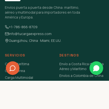
Envíos puerta a puerta desde China: marítimo,
aéreo y multimodal para importadores en toda
América y Europa.
+1-786-866-8709
info@tucargaexpress.com
Guangzhou, China · Miami, EE.UU.
SERVICIOS
DESTINOS
Carga Marítima
Envío a Costa Rica de China
Aéreo y Marítimo
Carga Aérea
Envíos a Colombia de China
Carga Multimodal
Envíos de Carga a
Carga Consolidada LCL
Venezuela de China Aéreo y
Carga Peligrosa
Marítimo
Envío de Contenedores
USA Aéreo y Marítimo
Envío a Guatemala de China