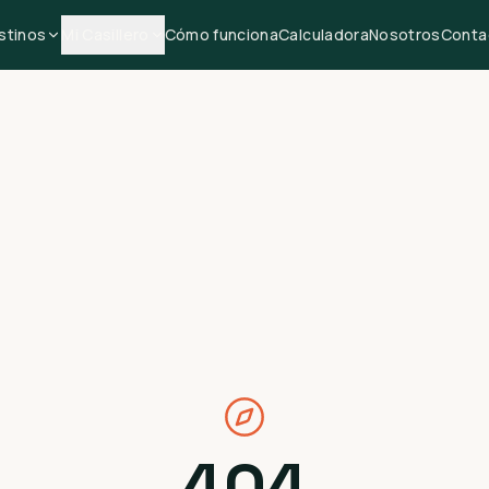
stinos
Mi Casillero
Cómo funciona
Calculadora
Nosotros
Conta
404