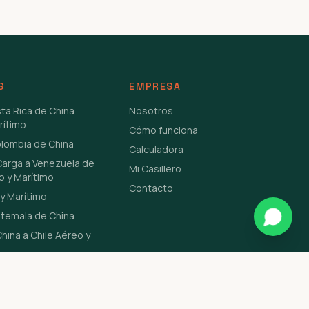
S
EMPRESA
sta Rica de China
Nosotros
rítimo
Cómo funciona
olombia de China
Calculadora
Carga a Venezuela de
Mi Casillero
o y Marítimo
Contacto
y Marítimo
atemala de China
hina a Chile Aéreo y