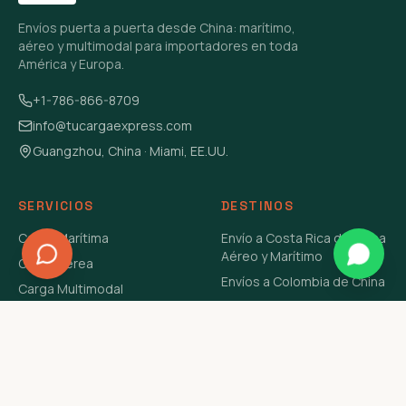
Envíos puerta a puerta desde China: marítimo,
aéreo y multimodal para importadores en toda
América y Europa.
+1-786-866-8709
info@tucargaexpress.com
Guangzhou, China · Miami, EE.UU.
SERVICIOS
DESTINOS
Carga Marítima
Envío a Costa Rica de China
Aéreo y Marítimo
Carga Aérea
Envíos a Colombia de China
Carga Multimodal
Envíos de Carga a
Carga Consolidada LCL
Venezuela de China Aéreo y
Carga Peligrosa
Marítimo
Envío de Contenedores
USA Aéreo y Marítimo
Envío a Guatemala de China