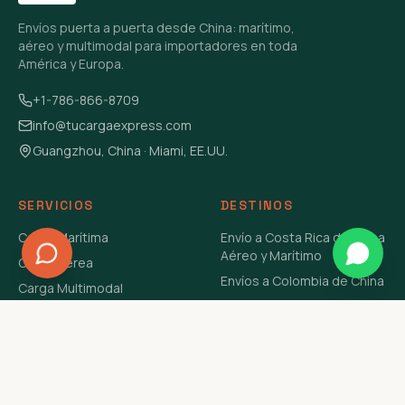
Envíos puerta a puerta desde China: marítimo,
aéreo y multimodal para importadores en toda
América y Europa.
+1-786-866-8709
info@tucargaexpress.com
Guangzhou, China · Miami, EE.UU.
SERVICIOS
DESTINOS
Carga Marítima
Envío a Costa Rica de China
Aéreo y Marítimo
Carga Aérea
Envíos a Colombia de China
Carga Multimodal
Envíos de Carga a
Carga Consolidada LCL
Venezuela de China Aéreo y
Carga Peligrosa
Marítimo
Envío de Contenedores
USA Aéreo y Marítimo
Envío a Guatemala de China