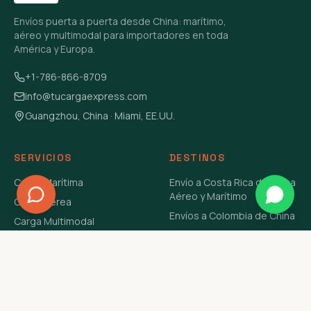
Envíos puerta a puerta desde China: marítimo,
aéreo y multimodal para importadores en toda
América y Europa.
+1-786-866-8709
info@tucargaexpress.com
Guangzhou, China · Miami, EE.UU.
SERVICIOS
DESTINOS
Carga Marítima
Envío a Costa Rica de China
Aéreo y Marítimo
Carga Aérea
Envíos a Colombia de China
Carga Multimodal
Envíos de Carga a
Carga Consolidada LCL
Venezuela de China Aéreo y
Carga Peligrosa
Marítimo
Envío de Contenedores
USA Aéreo y Marítimo
Envío a Guatemala de China