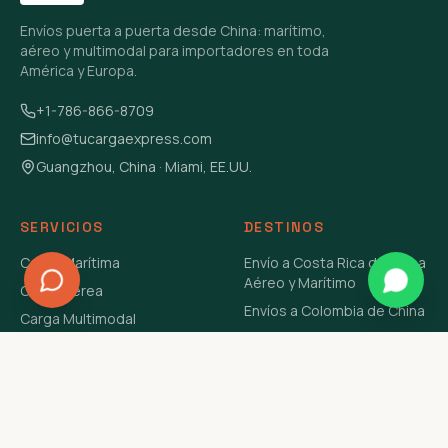
Envíos puerta a puerta desde China: marítimo,
aéreo y multimodal para importadores en toda
América y Europa.
+1-786-866-8709
info@tucargaexpress.com
Guangzhou, China · Miami, EE.UU.
SERVICIOS
DESTINOS
Carga Marítima
Envío a Costa Rica de China
Aéreo y Marítimo
Carga Aérea
Envíos a Colombia de China
Carga Multimodal
Envíos de Carga a
Carga Consolidada LCL
Venezuela de China Aéreo y
Carga Peligrosa
Marítimo
Envío de Contenedores
USA Aéreo y Marítimo
Envío a Guatemala de China