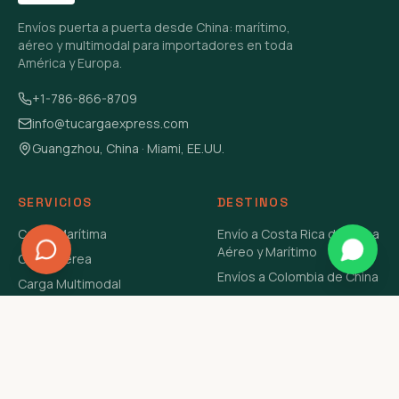
Envíos puerta a puerta desde China: marítimo,
aéreo y multimodal para importadores en toda
América y Europa.
+1-786-866-8709
info@tucargaexpress.com
Guangzhou, China · Miami, EE.UU.
SERVICIOS
DESTINOS
Carga Marítima
Envío a Costa Rica de China
Aéreo y Marítimo
Carga Aérea
Envíos a Colombia de China
Carga Multimodal
Envíos de Carga a
Carga Consolidada LCL
Venezuela de China Aéreo y
Carga Peligrosa
Marítimo
Envío de Contenedores
USA Aéreo y Marítimo
Envío a Guatemala de China