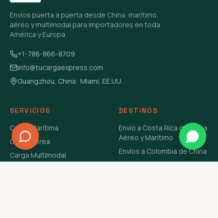
Envíos puerta a puerta desde China: marítimo,
aéreo y multimodal para importadores en toda
América y Europa.
+1-786-866-8709
info@tucargaexpress.com
Guangzhou, China · Miami, EE.UU.
SERVICIOS
DESTINOS
Carga Marítima
Envío a Costa Rica de China
Aéreo y Marítimo
Carga Aérea
Envíos a Colombia de China
Carga Multimodal
Envíos de Carga a
Carga Consolidada LCL
Venezuela de China Aéreo y
Carga Peligrosa
Marítimo
Envío de Contenedores
USA Aéreo y Marítimo
Envío a Guatemala de China