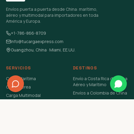
Envíos puerta a puerta desde China: marítimo,
aéreo y multimodal para importadores en toda
América y Europa.
+1-786-866-8709
info@tucargaexpress.com
Guangzhou, China · Miami, EE.UU.
SERVICIOS
DESTINOS
Carga Marítima
Envío a Costa Rica de China
Aéreo y Marítimo
Carga Aérea
Envíos a Colombia de China
Carga Multimodal
Envíos de Carga a
Carga Consolidada LCL
Venezuela de China Aéreo y
Carga Peligrosa
Marítimo
Envío de Contenedores
USA Aéreo y Marítimo
Envío a Guatemala de China