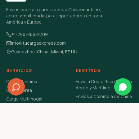
Envíos puerta a puerta desde China: marítimo,
aéreo y multimodal para importadores en toda
América y Europa.
+1-786-866-8709
info@tucargaexpress.com
Guangzhou, China · Miami, EE.UU.
SERVICIOS
DESTINOS
Carga Marítima
Envío a Costa Rica de China
Aéreo y Marítimo
Carga Aérea
Envíos a Colombia de China
Carga Multimodal
Envíos de Carga a
Carga Consolidada LCL
Venezuela de China Aéreo y
Carga Peligrosa
Marítimo
Envío de Contenedores
USA Aéreo y Marítimo
Envío a Guatemala de China