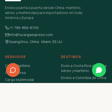
Envíos puerta a puerta desde China: marítimo,
aéreo y multimodal para importadores en toda
América y Europa.
+1-786-866-8709
info@tucargaexpress.com
Guangzhou, China · Miami, EE.UU.
SERVICIOS
DESTINOS
Carga Marítima
Envío a Costa Rica de China
Aéreo y Marítimo
Carga Aérea
Envíos a Colombia de China
Carga Multimodal
Envíos de Carga a
Carga Consolidada LCL
Venezuela de China Aéreo y
Carga Peligrosa
Marítimo
Envío de Contenedores
USA Aéreo y Marítimo
Envío a Guatemala de China