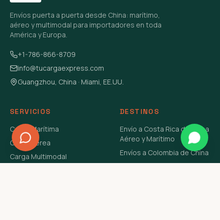
Envíos puerta a puerta desde China: marítimo,
aéreo y multimodal para importadores en toda
América y Europa.
+1-786-866-8709
info@tucargaexpress.com
Guangzhou, China · Miami, EE.UU.
SERVICIOS
DESTINOS
Carga Marítima
Envío a Costa Rica de China
Aéreo y Marítimo
Carga Aérea
Envíos a Colombia de China
Carga Multimodal
Envíos de Carga a
Carga Consolidada LCL
Venezuela de China Aéreo y
Carga Peligrosa
Marítimo
Envío de Contenedores
USA Aéreo y Marítimo
Envío a Guatemala de China