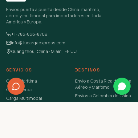
Envíos puerta a puerta desde China: marítimo,
aéreo y multimodal para importadores en toda
América y Europa.
+1-786-866-8709
info@tucargaexpress.com
Guangzhou, China · Miami, EE.UU.
SERVICIOS
DESTINOS
Carga Marítima
Envío a Costa Rica de China
Aéreo y Marítimo
Carga Aérea
Envíos a Colombia de China
Carga Multimodal
Envíos de Carga a
Carga Consolidada LCL
Venezuela de China Aéreo y
Carga Peligrosa
Marítimo
Envío de Contenedores
USA Aéreo y Marítimo
Envío a Guatemala de China