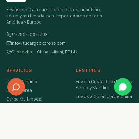
Envíos puerta a puerta desde China: marítimo,
aéreo y multimodal para importadores en toda
América y Europa.
+1-786-866-8709
info@tucargaexpress.com
Guangzhou, China · Miami, EE.UU.
SERVICIOS
DESTINOS
Carga Marítima
Envío a Costa Rica de China
Aéreo y Marítimo
Carga Aérea
Envíos a Colombia de China
Carga Multimodal
Envíos de Carga a
Carga Consolidada LCL
Venezuela de China Aéreo y
Carga Peligrosa
Marítimo
Envío de Contenedores
USA Aéreo y Marítimo
Envío a Guatemala de China