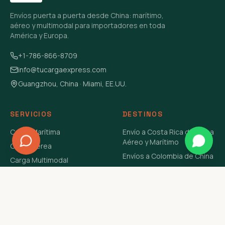
Envíos puerta a puerta desde China: marítimo,
aéreo y multimodal para importadores en toda
América y Europa.
+1-786-866-8709
info@tucargaexpress.com
Guangzhou, China · Miami, EE.UU.
SERVICIOS
DESTINOS
Carga Marítima
Envío a Costa Rica de China
Aéreo y Marítimo
Carga Aérea
Envíos a Colombia de China
Carga Multimodal
Envíos de Carga a
Carga Consolidada LCL
Venezuela de China Aéreo y
Carga Peligrosa
Marítimo
Envío de Contenedores
USA Aéreo y Marítimo
Envío a Guatemala de China