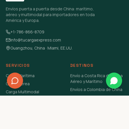
Envíos puerta a puerta desde China: marítimo,
aéreo y multimodal para importadores en toda
América y Europa.
+1-786-866-8709
info@tucargaexpress.com
Guangzhou, China · Miami, EE.UU.
SERVICIOS
DESTINOS
Carga Marítima
Envío a Costa Rica de China
Aéreo y Marítimo
Carga Aérea
Envíos a Colombia de China
Carga Multimodal
Envíos de Carga a
Carga Consolidada LCL
Venezuela de China Aéreo y
Carga Peligrosa
Marítimo
Envío de Contenedores
USA Aéreo y Marítimo
Envío a Guatemala de China