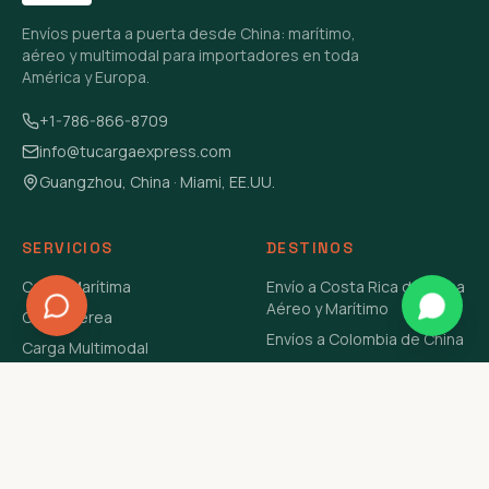
Envíos puerta a puerta desde China: marítimo,
aéreo y multimodal para importadores en toda
América y Europa.
+1-786-866-8709
info@tucargaexpress.com
Guangzhou, China · Miami, EE.UU.
SERVICIOS
DESTINOS
Carga Marítima
Envío a Costa Rica de China
Aéreo y Marítimo
Carga Aérea
Envíos a Colombia de China
Carga Multimodal
Envíos de Carga a
Carga Consolidada LCL
Venezuela de China Aéreo y
Carga Peligrosa
Marítimo
Envío de Contenedores
USA Aéreo y Marítimo
Envío a Guatemala de China