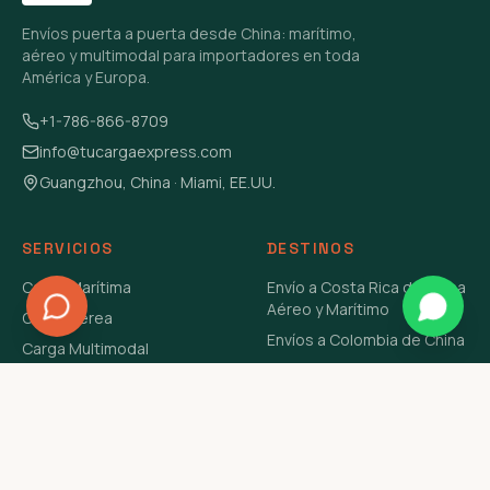
Envíos puerta a puerta desde China: marítimo,
aéreo y multimodal para importadores en toda
América y Europa.
+1-786-866-8709
info@tucargaexpress.com
Guangzhou, China · Miami, EE.UU.
SERVICIOS
DESTINOS
Carga Marítima
Envío a Costa Rica de China
Aéreo y Marítimo
Carga Aérea
Envíos a Colombia de China
Carga Multimodal
Envíos de Carga a
Carga Consolidada LCL
Venezuela de China Aéreo y
Carga Peligrosa
Marítimo
Envío de Contenedores
USA Aéreo y Marítimo
Envío a Guatemala de China