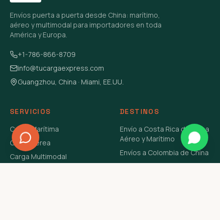
Envíos puerta a puerta desde China: marítimo,
aéreo y multimodal para importadores en toda
América y Europa.
+1-786-866-8709
info@tucargaexpress.com
Guangzhou, China · Miami, EE.UU.
SERVICIOS
DESTINOS
Carga Marítima
Envío a Costa Rica de China
Aéreo y Marítimo
Carga Aérea
Envíos a Colombia de China
Carga Multimodal
Envíos de Carga a
Carga Consolidada LCL
Venezuela de China Aéreo y
Carga Peligrosa
Marítimo
Envío de Contenedores
USA Aéreo y Marítimo
Envío a Guatemala de China