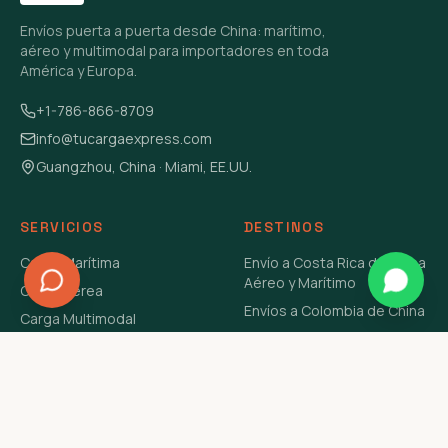
Envíos puerta a puerta desde China: marítimo,
aéreo y multimodal para importadores en toda
América y Europa.
+1-786-866-8709
info@tucargaexpress.com
Guangzhou, China · Miami, EE.UU.
SERVICIOS
DESTINOS
Carga Marítima
Envío a Costa Rica de China
Aéreo y Marítimo
Carga Aérea
Envíos a Colombia de China
Carga Multimodal
Envíos de Carga a
Carga Consolidada LCL
Venezuela de China Aéreo y
Carga Peligrosa
Marítimo
Envío de Contenedores
USA Aéreo y Marítimo
Envío a Guatemala de China