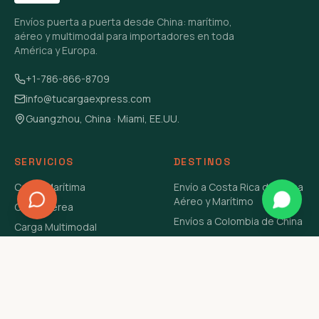
Envíos puerta a puerta desde China: marítimo,
aéreo y multimodal para importadores en toda
América y Europa.
+1-786-866-8709
info@tucargaexpress.com
Guangzhou, China · Miami, EE.UU.
SERVICIOS
DESTINOS
Carga Marítima
Envío a Costa Rica de China
Aéreo y Marítimo
Carga Aérea
Envíos a Colombia de China
Carga Multimodal
Envíos de Carga a
Carga Consolidada LCL
Venezuela de China Aéreo y
Carga Peligrosa
Marítimo
Envío de Contenedores
USA Aéreo y Marítimo
Envío a Guatemala de China