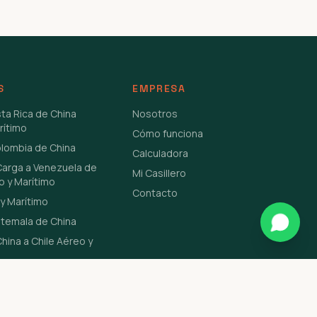
S
EMPRESA
sta Rica de China
Nosotros
rítimo
Cómo funciona
olombia de China
Calculadora
Carga a Venezuela de
Mi Casillero
o y Marítimo
Contacto
y Marítimo
atemala de China
hina a Chile Aéreo y