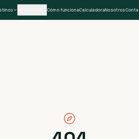
stinos
Mi Casillero
Cómo funciona
Calculadora
Nosotros
Conta
404