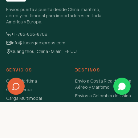
Envíos puerta a puerta desde China: marítimo,
aéreo y multimodal para importadores en toda
América y Europa.
+1-786-866-8709
info@tucargaexpress.com
Guangzhou, China · Miami, EE.UU.
SERVICIOS
DESTINOS
Carga Marítima
Envío a Costa Rica de China
Aéreo y Marítimo
Carga Aérea
Envíos a Colombia de China
Carga Multimodal
Envíos de Carga a
Carga Consolidada LCL
Venezuela de China Aéreo y
Carga Peligrosa
Marítimo
Envío de Contenedores
USA Aéreo y Marítimo
Envío a Guatemala de China