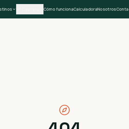
stinos
Mi Casillero
Cómo funciona
Calculadora
Nosotros
Conta
404