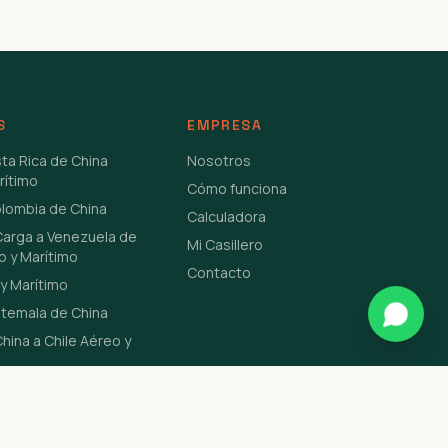
S
EMPRESA
sta Rica de China
Nosotros
rítimo
Cómo funciona
olombia de China
Calculadora
Carga a Venezuela de
Mi Casillero
o y Marítimo
Contacto
y Marítimo
atemala de China
hina a Chile Aéreo y