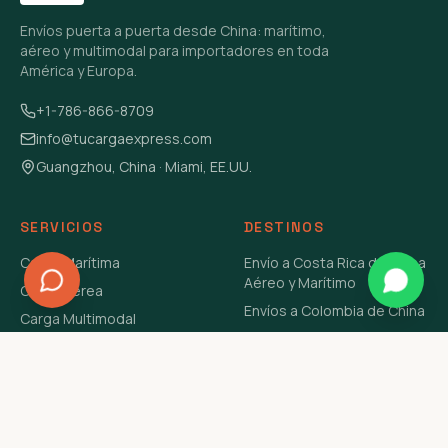
Envíos puerta a puerta desde China: marítimo,
aéreo y multimodal para importadores en toda
América y Europa.
+1-786-866-8709
info@tucargaexpress.com
Guangzhou, China · Miami, EE.UU.
SERVICIOS
DESTINOS
Carga Marítima
Envío a Costa Rica de China
Aéreo y Marítimo
Carga Aérea
Envíos a Colombia de China
Carga Multimodal
Envíos de Carga a
Carga Consolidada LCL
Venezuela de China Aéreo y
Carga Peligrosa
Marítimo
Envío de Contenedores
USA Aéreo y Marítimo
Envío a Guatemala de China