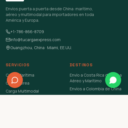
Envíos puerta a puerta desde China: marítimo,
aéreo y multimodal para importadores en toda
América y Europa.
+1-786-866-8709
info@tucargaexpress.com
Guangzhou, China · Miami, EE.UU.
SERVICIOS
DESTINOS
Carga Marítima
Envío a Costa Rica de China
Aéreo y Marítimo
Carga Aérea
Envíos a Colombia de China
Carga Multimodal
Envíos de Carga a
Carga Consolidada LCL
Venezuela de China Aéreo y
Carga Peligrosa
Marítimo
Envío de Contenedores
USA Aéreo y Marítimo
Envío a Guatemala de China