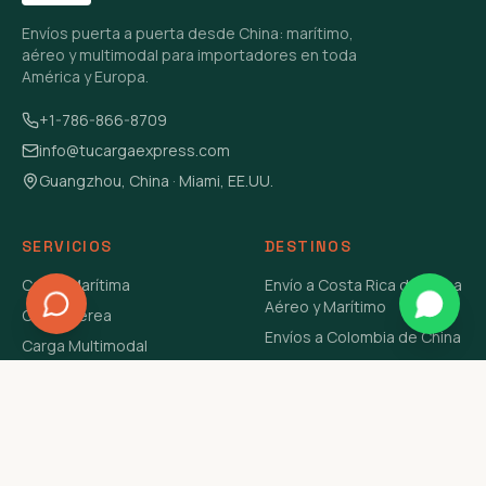
Envíos puerta a puerta desde China: marítimo,
aéreo y multimodal para importadores en toda
América y Europa.
+1-786-866-8709
info@tucargaexpress.com
Guangzhou, China · Miami, EE.UU.
SERVICIOS
DESTINOS
Carga Marítima
Envío a Costa Rica de China
Aéreo y Marítimo
Carga Aérea
Envíos a Colombia de China
Carga Multimodal
Envíos de Carga a
Carga Consolidada LCL
Venezuela de China Aéreo y
Carga Peligrosa
Marítimo
Envío de Contenedores
USA Aéreo y Marítimo
Envío a Guatemala de China