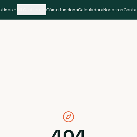
stinos
Mi Casillero
Cómo funciona
Calculadora
Nosotros
Conta
404