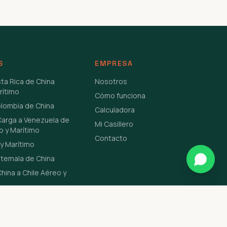
S
EMPRESA
sta Rica de China
Nosotros
rítimo
Cómo funciona
olombia de China
Calculadora
Carga a Venezuela de
Mi Casillero
o y Marítimo
Contacto
y Marítimo
atemala de China
hina a Chile Aéreo y