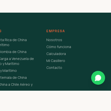
S
EMPRESA
sta Rica de China
Nosotros
rítimo
Cómo funciona
olombia de China
Calculadora
Carga a Venezuela de
Mi Casillero
o y Marítimo
Contacto
y Marítimo
atemala de China
hina a Chile Aéreo y