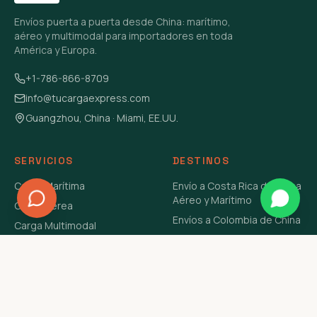
Envíos puerta a puerta desde China: marítimo,
aéreo y multimodal para importadores en toda
América y Europa.
+1-786-866-8709
info@tucargaexpress.com
Guangzhou, China · Miami, EE.UU.
SERVICIOS
DESTINOS
Carga Marítima
Envío a Costa Rica de China
Aéreo y Marítimo
Carga Aérea
Envíos a Colombia de China
Carga Multimodal
Envíos de Carga a
Carga Consolidada LCL
Venezuela de China Aéreo y
Carga Peligrosa
Marítimo
Envío de Contenedores
USA Aéreo y Marítimo
Envío a Guatemala de China