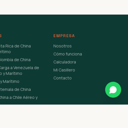
S
EMPRESA
sta Rica de China
Nosotros
rítimo
Cómo funciona
olombia de China
Calculadora
Carga a Venezuela de
Mi Casillero
o y Marítimo
Contacto
y Marítimo
atemala de China
hina a Chile Aéreo y