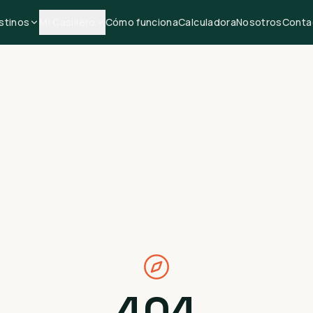
stinos
Mi Casillero
Cómo funciona
Calculadora
Nosotros
Conta
404