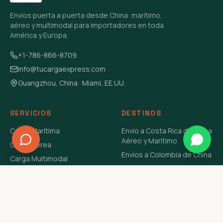
Envíos puerta a puerta desde China: marítimo,
aéreo y multimodal para importadores en toda
América y Europa.
+1-786-866-8709
info@tucargaexpress.com
Guangzhou, China · Miami, EE.UU.
SERVICIOS
DESTINOS
Carga Marítima
Envío a Costa Rica de China
Aéreo y Marítimo
Carga Aérea
Envíos a Colombia de China
Carga Multimodal
Envíos de Carga a
Carga Consolidada LCL
Venezuela de China Aéreo y
Carga Peligrosa
Marítimo
Envío de Contenedores
USA Aéreo y Marítimo
Envío a Guatemala de China