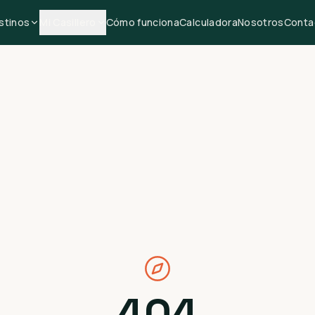
stinos
Mi Casillero
Cómo funciona
Calculadora
Nosotros
Conta
404