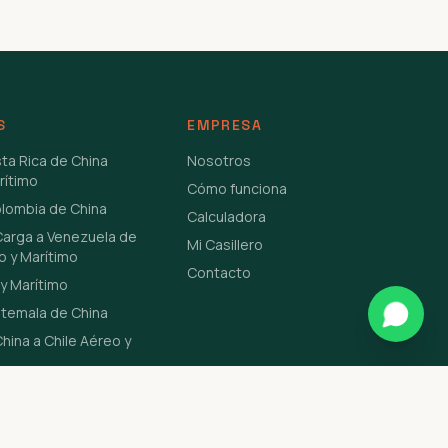
S
EMPRESA
sta Rica de China
Nosotros
rítimo
Cómo funciona
olombia de China
Calculadora
Carga a Venezuela de
Mi Casillero
o y Marítimo
Contacto
y Marítimo
atemala de China
hina a Chile Aéreo y