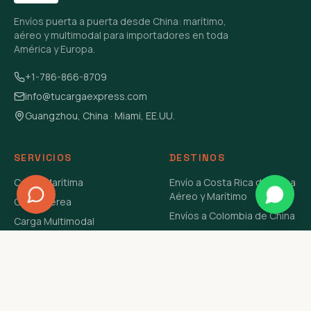
Envíos puerta a puerta desde China: marítimo,
aéreo y multimodal para importadores en toda
América y Europa.
+1-786-866-8709
info@tucargaexpress.com
Guangzhou, China · Miami, EE.UU.
SERVICIOS
DESTINOS
Carga Marítima
Envío a Costa Rica de China
Aéreo y Marítimo
Carga Aérea
Envíos a Colombia de China
Carga Multimodal
Envíos de Carga a
Carga Consolidada LCL
Venezuela de China Aéreo y
Carga Peligrosa
Marítimo
Envío de Contenedores
USA Aéreo y Marítimo
Envío a Guatemala de China