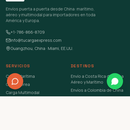
Envíos puerta a puerta desde China: marítimo,
aéreo y multimodal para importadores en toda
América y Europa.
+1-786-866-8709
info@tucargaexpress.com
Guangzhou, China · Miami, EE.UU.
SERVICIOS
DESTINOS
Carga Marítima
Envío a Costa Rica de China
Aéreo y Marítimo
Carga Aérea
Envíos a Colombia de China
Carga Multimodal
Envíos de Carga a
Carga Consolidada LCL
Venezuela de China Aéreo y
Carga Peligrosa
Marítimo
Envío de Contenedores
USA Aéreo y Marítimo
Envío a Guatemala de China