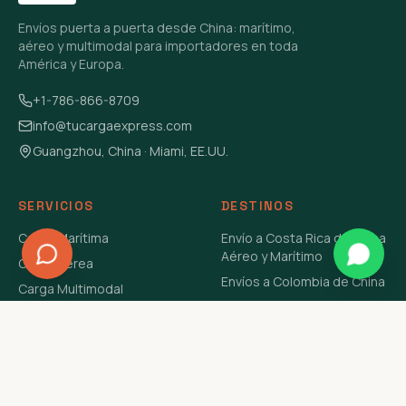
Envíos puerta a puerta desde China: marítimo,
aéreo y multimodal para importadores en toda
América y Europa.
+1-786-866-8709
info@tucargaexpress.com
Guangzhou, China · Miami, EE.UU.
SERVICIOS
DESTINOS
Carga Marítima
Envío a Costa Rica de China
Aéreo y Marítimo
Carga Aérea
Envíos a Colombia de China
Carga Multimodal
Envíos de Carga a
Carga Consolidada LCL
Venezuela de China Aéreo y
Carga Peligrosa
Marítimo
Envío de Contenedores
USA Aéreo y Marítimo
Envío a Guatemala de China