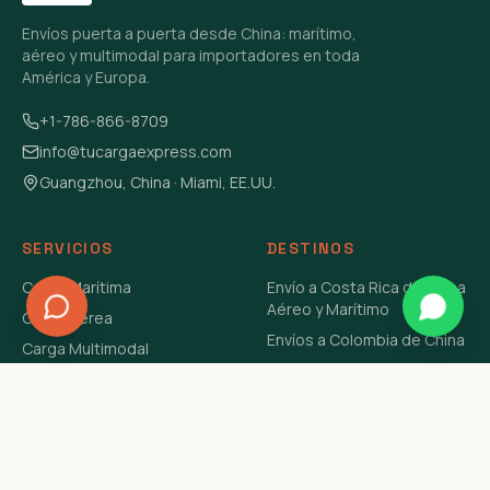
Envíos puerta a puerta desde China: marítimo,
aéreo y multimodal para importadores en toda
América y Europa.
+1-786-866-8709
info@tucargaexpress.com
Guangzhou, China · Miami, EE.UU.
SERVICIOS
DESTINOS
Carga Marítima
Envío a Costa Rica de China
Aéreo y Marítimo
Carga Aérea
Envíos a Colombia de China
Carga Multimodal
Envíos de Carga a
Carga Consolidada LCL
Venezuela de China Aéreo y
Carga Peligrosa
Marítimo
Envío de Contenedores
USA Aéreo y Marítimo
Envío a Guatemala de China