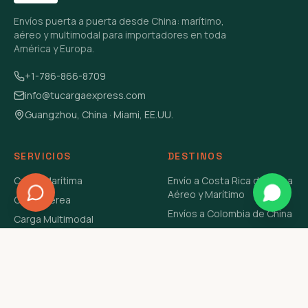
Envíos puerta a puerta desde China: marítimo,
aéreo y multimodal para importadores en toda
América y Europa.
+1-786-866-8709
info@tucargaexpress.com
Guangzhou, China · Miami, EE.UU.
SERVICIOS
DESTINOS
Carga Marítima
Envío a Costa Rica de China
Aéreo y Marítimo
Carga Aérea
Envíos a Colombia de China
Carga Multimodal
Envíos de Carga a
Carga Consolidada LCL
Venezuela de China Aéreo y
Carga Peligrosa
Marítimo
Envío de Contenedores
USA Aéreo y Marítimo
Envío a Guatemala de China