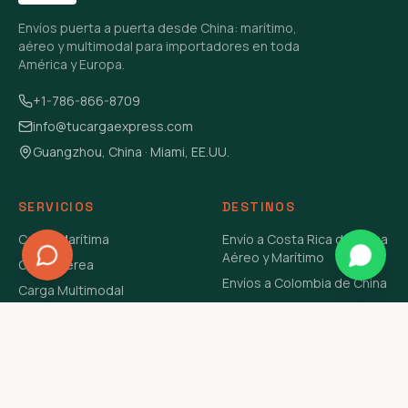
Envíos puerta a puerta desde China: marítimo,
aéreo y multimodal para importadores en toda
América y Europa.
+1-786-866-8709
info@tucargaexpress.com
Guangzhou, China · Miami, EE.UU.
SERVICIOS
DESTINOS
Carga Marítima
Envío a Costa Rica de China
Aéreo y Marítimo
Carga Aérea
Envíos a Colombia de China
Carga Multimodal
Envíos de Carga a
Carga Consolidada LCL
Venezuela de China Aéreo y
Carga Peligrosa
Marítimo
Envío de Contenedores
USA Aéreo y Marítimo
Envío a Guatemala de China