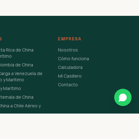
S
EMPRESA
sta Rica de China
Nosotros
rítimo
Cómo funciona
olombia de China
Calculadora
Carga a Venezuela de
Mi Casillero
o y Marítimo
Contacto
y Marítimo
atemala de China
hina a Chile Aéreo y