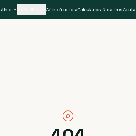
stinos
Mi Casillero
Cómo funciona
Calculadora
Nosotros
Conta
404