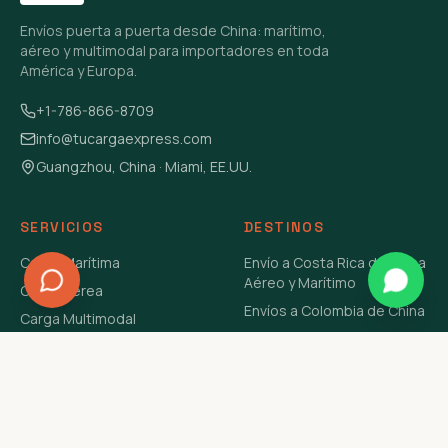
Envíos puerta a puerta desde China: marítimo,
aéreo y multimodal para importadores en toda
América y Europa.
+1-786-866-8709
info@tucargaexpress.com
Guangzhou, China · Miami, EE.UU.
SERVICIOS
DESTINOS
Carga Marítima
Envío a Costa Rica de China
Aéreo y Marítimo
Carga Aérea
Envíos a Colombia de China
Carga Multimodal
Envíos de Carga a
Carga Consolidada LCL
Venezuela de China Aéreo y
Carga Peligrosa
Marítimo
Envío de Contenedores
USA Aéreo y Marítimo
Envío a Guatemala de China