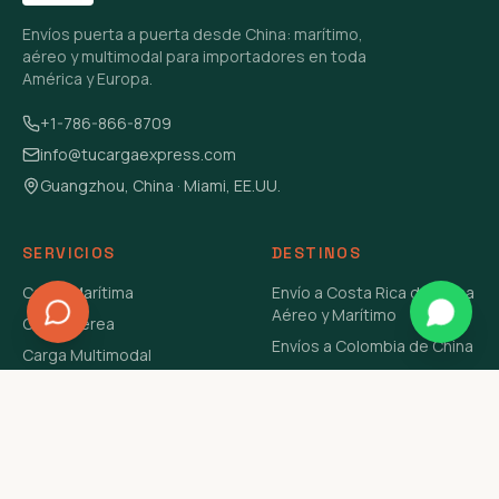
Envíos puerta a puerta desde China: marítimo,
aéreo y multimodal para importadores en toda
América y Europa.
+1-786-866-8709
info@tucargaexpress.com
Guangzhou, China · Miami, EE.UU.
SERVICIOS
DESTINOS
Carga Marítima
Envío a Costa Rica de China
Aéreo y Marítimo
Carga Aérea
Envíos a Colombia de China
Carga Multimodal
Envíos de Carga a
Carga Consolidada LCL
Venezuela de China Aéreo y
Carga Peligrosa
Marítimo
Envío de Contenedores
USA Aéreo y Marítimo
Envío a Guatemala de China